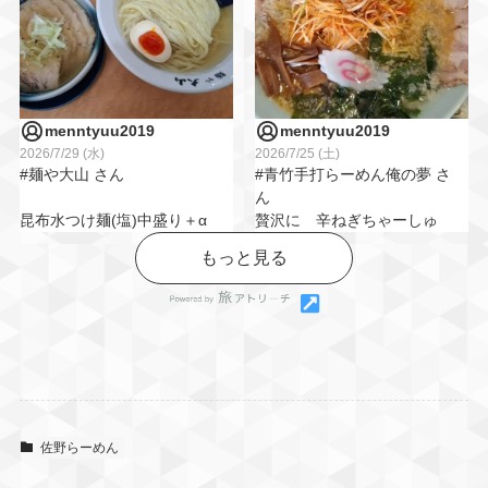
つるっとした麺。
段々増していく
強縮れの太麺はぷりっと
シンプルだけど
で、すいとんぽさもある
また食べたくなる味でした✨
変化を楽しめる🍜美味しか
ったです😆👍️
餃子も一緒に注文🥟
menntyuu2019
menntyuu2019
#おいでよ佐野市 #田村屋 #
2026/7/29 (水)
2026/7/25 (土)
ラーメンと餃子の組み合わ
さのうま
#麺や大山 さん
#青竹手打らーめん俺の夢 さ
せは
ん
やっぱり外せない…！
昆布水つけ麺(塩)中盛り＋α
贅沢に 辛ねぎちゃーしゅ
ーめん
もっと見る
店内は
カウンターで味わう至福の
おすすめ！の ミニソース
テーブル席のみですが、
時
カツ丼セット(全然ミニじゃ
あ～～、沁みたよ～
ーないけど😆)
子ども用の器や
めっちゃ旨かったです😆👌
チャーシュー率高めの辛和
子ども椅子が用意されてい
えネギ 背脂浮くスープ
ました◎
#祝７周年 #佐野らーめん会
細目の手打ち麺
#おいでよ佐野市 #さのうま
サクッと揚がったカツに甘
さらに、
田村屋 青竹手打ち麺
辛ソース
子ども用のおもちゃや絵本
佐野らーめん
🍜🍚どっちも、めっちゃ旨
もあり、
かったです😆👌