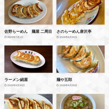
・公園やグルメ
をママ目線で紹介していま
す🌷
📍〒327-0831
佐野らーめん 麺屋 二周目
さのらーめん唐沢亭
栃木県佐野市浅沼町７５７
2026年7月1日
2026年6月30日
ーーーーーーーーーー
📍佐野市周辺
子連れでどこ行く？に迷っ
たら
ラーメン絹屋
麺や五郎
フォローして
次のおでかけ候補に🌿
2026年6月30日
2026年6月26日
佐野おでかけMAP配信中！
過去の行く前メモは