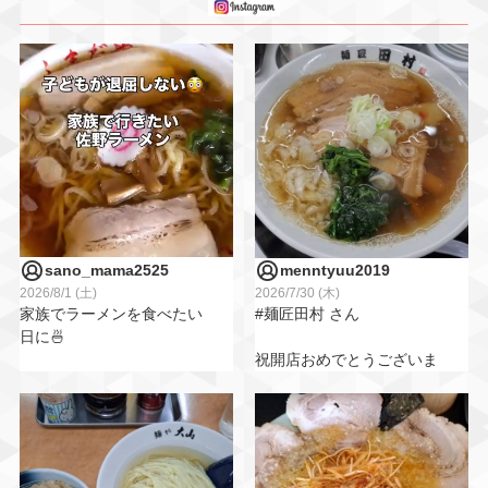
sano_mama2525
menntyuu2019
2026/8/1 (土)
2026/7/30 (木)
家族でラーメンを食べたい
#麺匠田村 さん
日に🍜
祝開店おめでとうございま
佐野市の
す👏
「しまだやラーメン」へ行
ってきました😊
佐野ニボラーメン
透き通ったスープに
初めはやさしい煮干感が