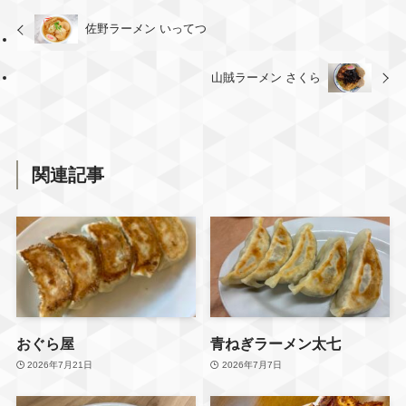
そして腹パン！大満足です
料理を待っている時間も
😆👍️
佐野ラーメン いってつ
子どもが過ごしやすかった
#佐野ラーメン #おいでよ佐
です😊
野市 #さのうま #愛情
山賊ラーメン さくら
店内はどんな感じ？
どんなメニューがある？
詳しい行く前メモは
後日まとめます📌
関連記事
フォローして
チェックしてね✅
ーーーーーーーーーー
@sano_mama2525 では
おぐら屋
青ねぎラーメン太七
・佐野市周辺の子連れおで
かけ
2026年7月21日
2026年7月7日
・行く前に知っておきたい
情報