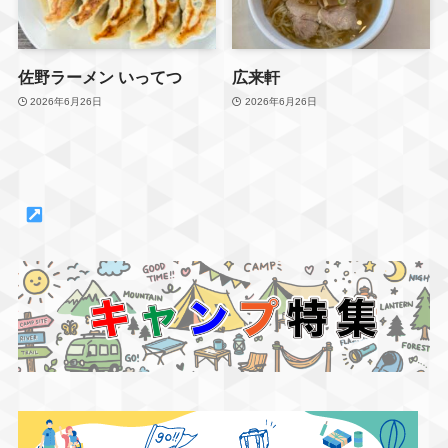
プロフィールリンクからど
うぞ🔗
#しまだやラーメン
佐野ラーメン いってつ
広来軒
#佐野ラーメン
2026年6月26日
2026年6月26日
#行く前メモ
#子連れランチ
#おいでよ佐野市