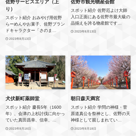
佐野サービスエリア（上
佐野市観光物産会館
り）
スポット紹介 佐野厄よけ大師
入口正面にある佐野市最大級の
スポット紹介 おみやげ用佐野
品揃えを誇る物産館です…
らーめんやお菓子、佐野ブラン
ドキャラクター「さのま…
2023年8月13日
2023年8月13日
犬伏新町薬師堂
朝日森天満宮
スポット紹介 慶長5年（1600
スポット紹介 学問の神様・菅
年）、会津の上杉討伐に向かっ
原道真公を祭神とし、佐野の天
ていた真田昌幸、信幸、…
神様として親しまれてい…
2023年8月16日
2023年8月18日