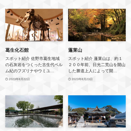
葛生化石館
蓬莱山
スポット紹介 佐野市葛生地域
スポット紹介 蓬莱山は、約１
の石灰岩をつくった古生代ペル
２００年前、日光二荒山を開山
ム紀のフズリナやウミユ…
した勝道上人によって開…
2023年8月22日
2023年8月23日