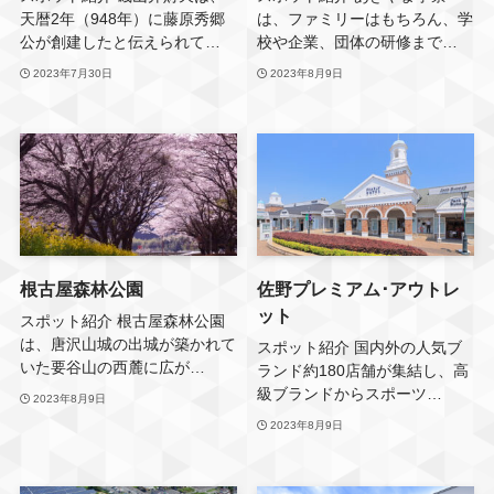
天暦2年（948年）に藤原秀郷
は、ファミリーはもちろん、学
公が創建したと伝えられて…
校や企業、団体の研修まで…
2023年7月30日
2023年8月9日
根古屋森林公園
佐野プレミアム･アウトレ
ット
スポット紹介 根古屋森林公園
は、唐沢山城の出城が築かれて
スポット紹介 国内外の人気ブ
いた要谷山の西麓に広が…
ランド約180店舗が集結し、高
級ブランドからスポーツ…
2023年8月9日
2023年8月9日