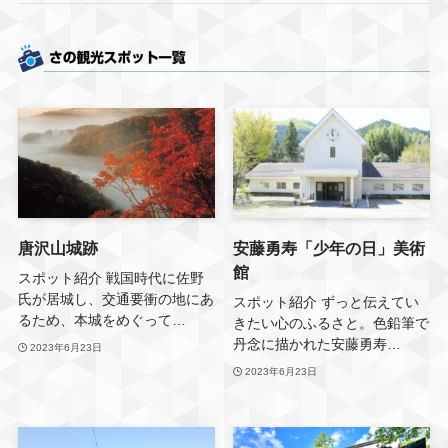
唐沢山城跡
安藤勇寿「少年の日」美術
館
スポット紹介 戦国時代に佐野
氏が居城し、交通要衝の地にあ
スポット紹介 ずっと伝えてい
るため、本城をめぐって…
きたい心のふるさと。色鉛筆で
丹念に描かれた安藤勇寿…
2023年6月23日
2023年6月23日