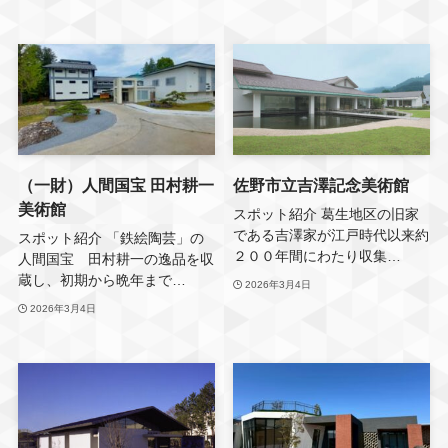
（一財）人間国宝 田村耕一
佐野市立吉澤記念美術館
美術館
スポット紹介 葛生地区の旧家
である吉澤家が江戸時代以来約
スポット紹介 「鉄絵陶芸」の
２００年間にわたり収集…
人間国宝 田村耕一の逸品を収
蔵し、初期から晩年まで…
2026年3月4日
2026年3月4日