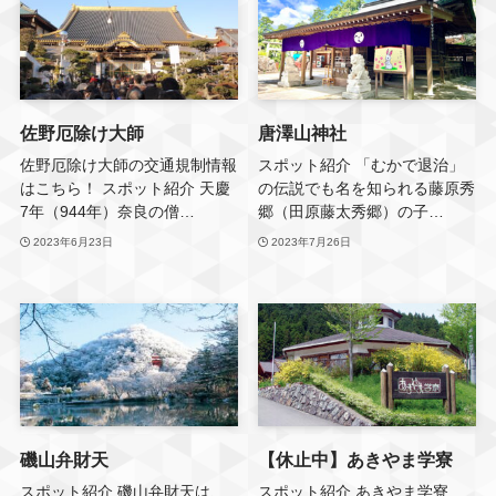
佐野厄除け大師
唐澤山神社
佐野厄除け大師の交通規制情報
スポット紹介 「むかで退治」
はこちら！ スポット紹介 天慶
の伝説でも名を知られる藤原秀
7年（944年）奈良の僧…
郷（田原藤太秀郷）の子…
2023年6月23日
2023年7月26日
磯山弁財天
【休止中】あきやま学寮
スポット紹介 磯山弁財天は、
スポット紹介 あきやま学寮