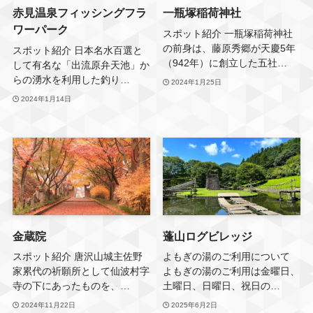
赤見温泉フィッシングフラ
一瓶塚稲荷神社
ワーパーク
スポット紹介 一瓶塚稲荷神社
の前身は、藤原秀郷が天慶5年
スポット紹介 日本名水百選と
（942年）に創立した五社…
して有名な「出流原弁天池」か
らの湧水を利用した釣り…
2024年1月25日
2024年1月14日
金蔵院
蓬山ログビレッジ
スポット紹介 唐沢山城主佐野
よもぎの湯のご利用について
家累代の祈願所として仙波村字
よもぎの湯のご利用は金曜日、
寺の下にあったものを、…
土曜日、日曜日、祝日の…
2024年11月22日
2025年6月2日