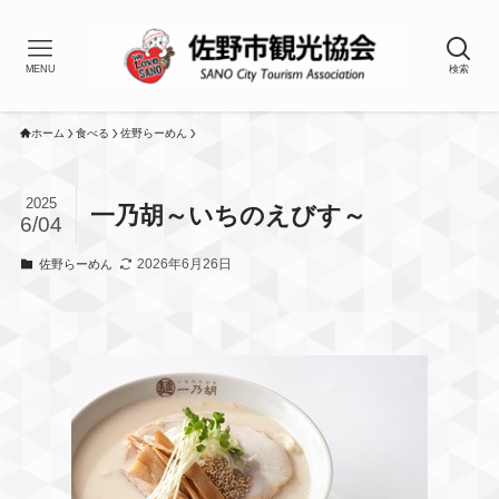
MENU
検索
ホーム
食べる
佐野らーめん
2025
一乃胡～いちのえびす～
6/04
2026年6月26日
佐野らーめん