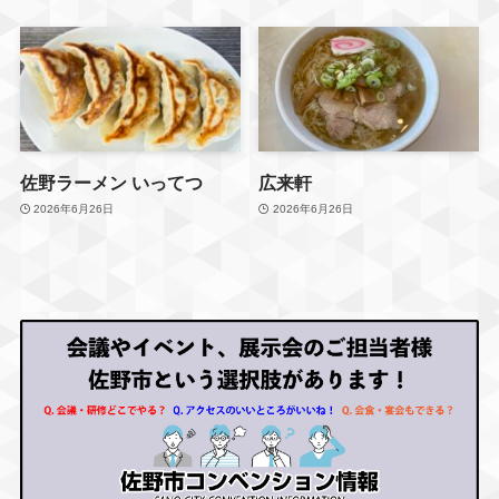
佐野おでかけMAP配信中！
過去の行く前メモは
プロフィールリンクからど
うぞ🔗
#しまだやラーメン
佐野ラーメン いってつ
広来軒
#佐野ラーメン
2026年6月26日
2026年6月26日
#行く前メモ
#子連れランチ
#おいでよ佐野市