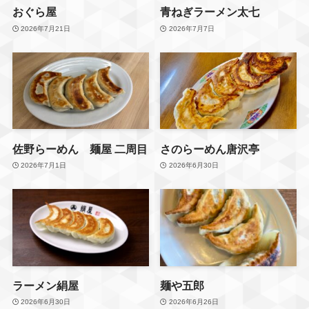
おぐら屋
青ねぎラーメン太七
・佐野市周辺の子連れおで
かけ
2026年7月21日
2026年7月7日
・行く前に知っておきたい
情報
・公園やグルメ
をママ目線で紹介していま
す🌷
📍〒327-0831
佐野らーめん 麺屋 二周目
さのらーめん唐沢亭
栃木県佐野市浅沼町７５７
2026年7月1日
2026年6月30日
ーーーーーーーーーー
📍佐野市周辺
子連れでどこ行く？に迷っ
たら
ラーメン絹屋
麺や五郎
フォローして
次のおでかけ候補に🌿
2026年6月30日
2026年6月26日