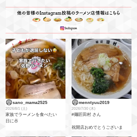
sano_mama2525
menntyuu2019
2026/8/1 (土)
2026/7/30 (木)
家族でラーメンを食べたい
#麺匠田村 さん
日に🍜
祝開店おめでとうございま
佐野市の
す👏