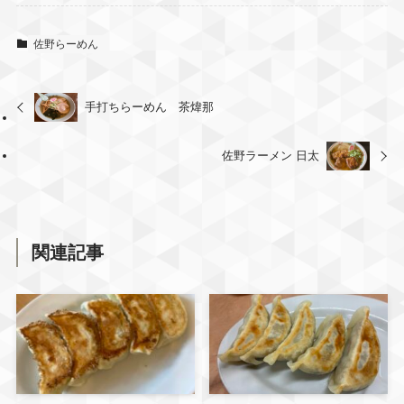
#おいでよ佐野市 #さのうま
サクッと揚がったカツに甘
さらに、
田村屋 青竹手打ち麺
辛ソース
子ども用のおもちゃや絵本
佐野らーめん
🍜🍚どっちも、めっちゃ旨
もあり、
かったです😆👌
そして腹パン！大満足です
料理を待っている時間も
😆👍️
手打ちらーめん 茶煒那
子どもが過ごしやすかった
#佐野ラーメン #おいでよ佐
です😊
野市 #さのうま #愛情
佐野ラーメン 日太
店内はどんな感じ？
どんなメニューがある？
詳しい行く前メモは
後日まとめます📌
関連記事
フォローして
チェックしてね✅
ーーーーーーーーーー
@sano_mama2525 では