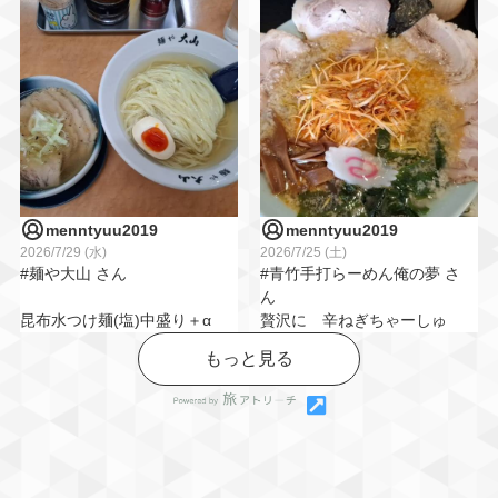
「しまだやラーメン」へ行
ってきました😊
佐野ニボラーメン
透き通ったスープに
初めはやさしい煮干感が
つるっとした麺。
段々増していく
強縮れの太麺はぷりっと
シンプルだけど
で、すいとんぽさもある
また食べたくなる味でした✨
変化を楽しめる🍜美味しか
ったです😆👍️
餃子も一緒に注文🥟
menntyuu2019
menntyuu2019
#おいでよ佐野市 #田村屋 #
2026/7/29 (水)
2026/7/25 (土)
ラーメンと餃子の組み合わ
さのうま
#麺や大山 さん
#青竹手打らーめん俺の夢 さ
せは
ん
やっぱり外せない…！
昆布水つけ麺(塩)中盛り＋α
贅沢に 辛ねぎちゃーしゅ
ーめん
もっと見る
店内は
カウンターで味わう至福の
おすすめ！の ミニソース
テーブル席のみですが、
時
カツ丼セット(全然ミニじゃ
あ～～、沁みたよ～
ーないけど😆)
子ども用の器や
めっちゃ旨かったです😆👌
チャーシュー率高めの辛和
子ども椅子が用意されてい
えネギ 背脂浮くスープ
ました◎
#祝７周年 #佐野らーめん会
細目の手打ち麺