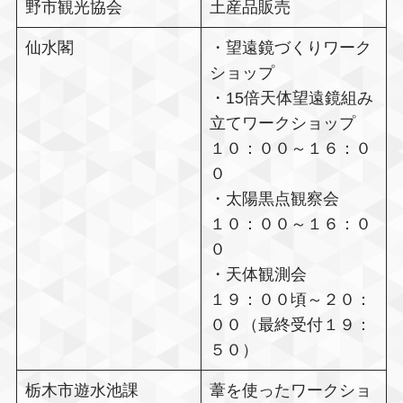
野市観光協会
土産品販売
仙水閣
・望遠鏡づくりワーク
ショップ
・15倍天体望遠鏡組み
立てワークショップ
１０：００～１６：０
０
・太陽黒点観察会
１０：００～１６：０
０
・天体観測会
１９：００頃～２０：
００（最終受付１９：
５０）
栃木市遊水池課
葦を使ったワークショ