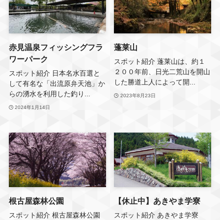
赤見温泉フィッシングフラ
蓬莱山
ワーパーク
スポット紹介 蓬莱山は、約１
２００年前、日光二荒山を開山
スポット紹介 日本名水百選と
した勝道上人によって開...
して有名な「出流原弁天池」か
らの湧水を利用した釣り...
2023年8月23日
2024年1月14日
根古屋森林公園
【休止中】あきやま学寮
スポット紹介 根古屋森林公園
スポット紹介 あきやま学寮