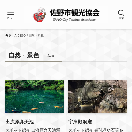
MENU
検索
ホーム
観る
自然・景色
自然・景色
– tax –
出流原弁天池
宇津野洞窟
スポット紹介 出流原弁天池湧
スポット紹介 鍾乳洞や石筍を