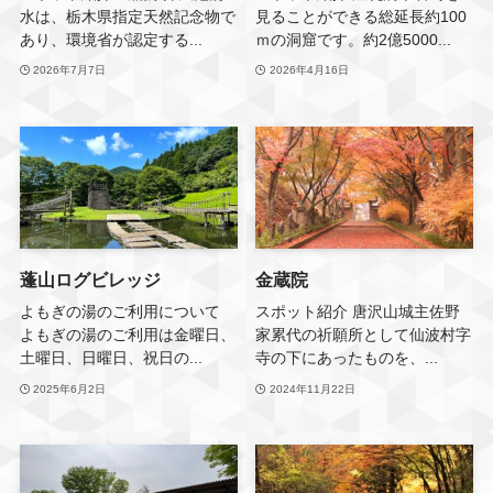
水は、栃木県指定天然記念物で
見ることができる総延長約100
あり、環境省が認定する...
ｍの洞窟です。約2億5000...
2026年7月7日
2026年4月16日
蓬山ログビレッジ
金蔵院
よもぎの湯のご利用について
スポット紹介 唐沢山城主佐野
よもぎの湯のご利用は金曜日、
家累代の祈願所として仙波村字
土曜日、日曜日、祝日の...
寺の下にあったものを、...
2025年6月2日
2024年11月22日