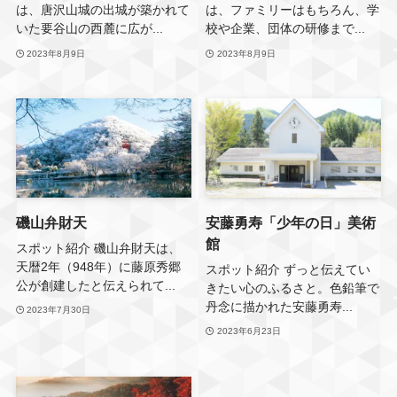
は、唐沢山城の出城が築かれて
は、ファミリーはもちろん、学
いた要谷山の西麓に広が...
校や企業、団体の研修まで...
2023年8月9日
2023年8月9日
磯山弁財天
安藤勇寿「少年の日」美術
館
スポット紹介 磯山弁財天は、
天暦2年（948年）に藤原秀郷
スポット紹介 ずっと伝えてい
公が創建したと伝えられて...
きたい心のふるさと。色鉛筆で
丹念に描かれた安藤勇寿...
2023年7月30日
2023年6月23日