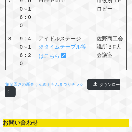
7
9：0
Free Piano
市役所１F
0～1
ロビー
6：0
0
8
9：4
アイドルステージ
佐野商工会
0～1
※タイムテーブル等
議所３F大
6：2
会議室
はこちら
0
第８回さの新春うんめぇもんまつりチラシ
ダウンロー
ド
お問い合わせ