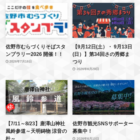
佐野市むらづくりそばスタ
【9月12日(土）・ 9月13日
ンプラリー2026 開催！！
(日）】第34回さの秀郷ま
つり
2026年7月16日
2026年6月29日
【7/11～8/23】唐澤山神社
佐野市観光SNSサポーター
風鈴参道～天明鋳物 涼音の
募集中！
杜～
2026年6月10日