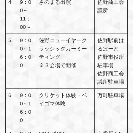
4
9：0
さのまる出演
佐野商工会
0～
議所
11：
00～
5
9：0
佐野ニューイヤーク
佐野駅前ぱ
0～1
ラッシックカーミー
るぽーと
6：0
ティング
佐野市役所
0
※３会場で開催
駐車場
佐野商工会
議所駐車場
6
9：0
クリケット体験・ベ
万町駐車場
0～1
イゴマ体験
6：0
0