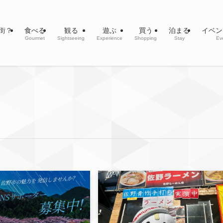
街？
食べる
観る
遊ぶ
買う
泊まる
イベン
Gourmet
Sightseeing
Experience
Shopping
Stay
Ev