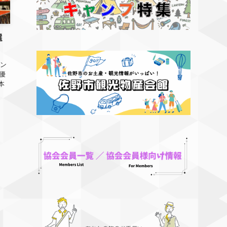
選
メン
優
本